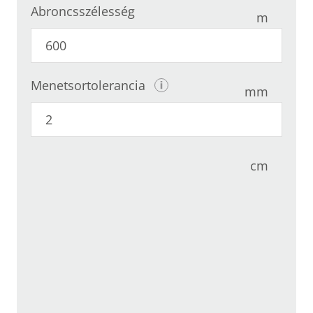
Abroncsszélesség
m
Menetsortolerancia
mm
cm