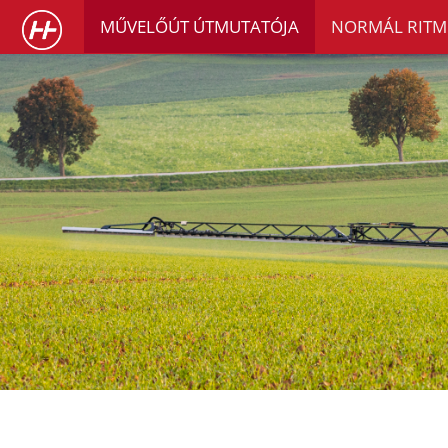
MŰVELŐÚT ÚTMUTATÓJA
NORMÁL RITM